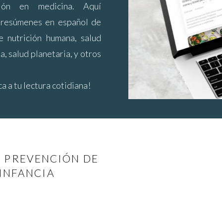
ión en medicina. Aquí
 resúmenes en español de
re nutrición humana, salud
, salud planetaria, y otros
a a tu lectura cotidiana!
Y PREVENCIÓN DE
 INFANCIA