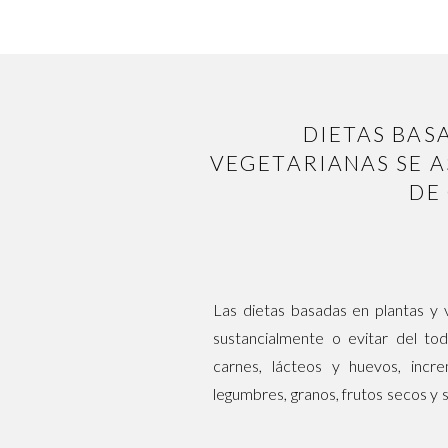
DIETAS BAS
VEGETARIANAS SE 
DE
Las dietas basadas en plantas y 
sustancialmente o evitar del t
carnes, lácteos y huevos, incr
legumbres, granos, frutos secos y 
la enfermedad por COVID-19 y a m