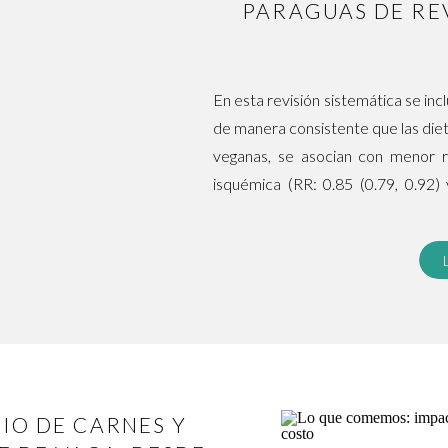
PARAGUAS DE RE
En esta revisión sistemática se in
de manera consistente que las dieta
veganas, se asocian con menor r
isquémica (RR: 0.85 (0.79, 0.92)
(HR: 0.92 (0.85, 0.99) comparado 
[…]
RIO DE CARNES Y