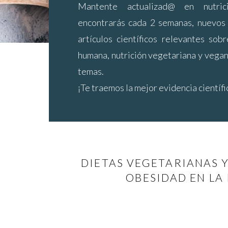
Mantente actualizad@ en nutric
encontrarás cada 2 semanas, nuevos
artículos científicos relevantes sob
humana, nutrición vegetariana y vegana
temas.
¡Te traemos la mejor evidencia científic
DIETAS VEGETARIANAS 
OBESIDAD EN LA