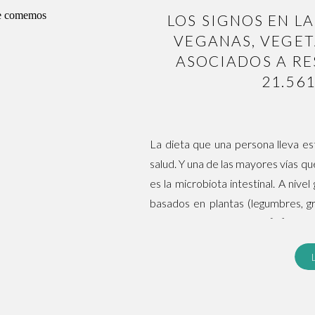
LOS SIGNOS EN L
VEGANAS, VEGE
ASOCIADOS A RE
21.56
La dieta que una persona lleva es
salud. Y una de las mayores vías qu
es la microbiota intestinal. A nivel
basados en plantas (legumbres, gra
causan más muertes que […]