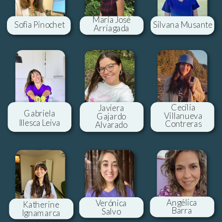
María José
Sofìa Pinochet
Silvana Musante
Arriagada
Cecilia
Javiera
Gabriela
Villanueva
Gajardo
Illesca Leiva
Contreras
Alvarado
Angélica
Verónica
Katherine
Barra
Salvo
Ignamarca