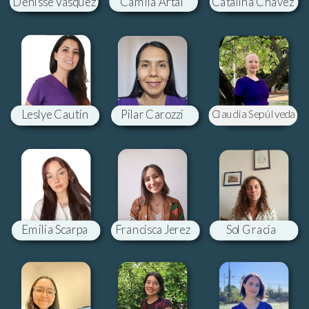
Denisse Vásquez
Camila Artal
Catalina Chávez
Leslye Cautín
Pilar Carozzi
Claudia Sepúlveda
Emilia Scarpa
Francisca Jerez
Sol Gracia