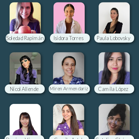
Soledad Rapimán
Isidora Torres
Paula Lobovsky
Nicol Allende
Miren Armendariz
Camila López