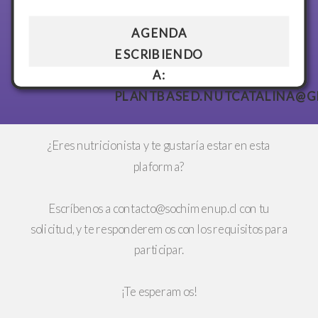
AGENDA
ESCRIBIENDO
A:
PLANTBASED.NUTCATALINA@
¿Eres nutricionista y te gustaría estar en esta
plaforma?
Escríbenos a
contacto@sochimenup.cl
con tu
solicitud, y te responderemos con los requisitos para
participar.
¡Te esperamos!