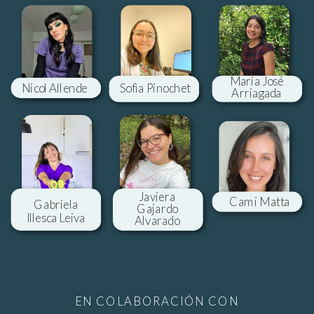
María José
Nicol Allende
Sofìa Pinochet
Arriagada
Javiera
Cami Matta
Gabriela
Gajardo
Illesca Leiva
Alvarado
EN COLABORACIÓN CON