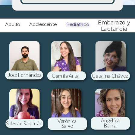
Embarazo y
Adulto
Adolescente
Pediátrico
Lactancia
José Fernández
Camila Artal
Catalina Chávez
Angélica
Verónica
Soledad Rapimán
Barra
Salvo