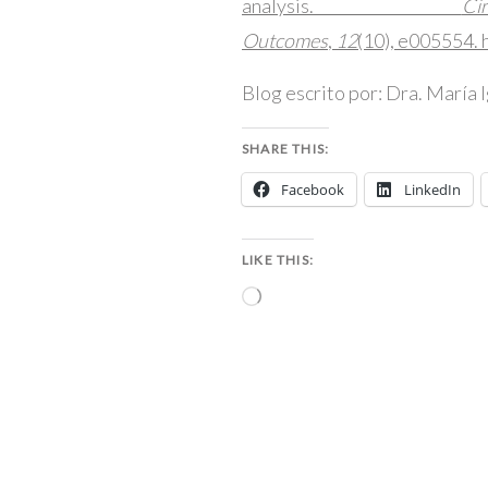
analysis.
C
Outcomes
,
12
(10), e005554
Blog escrito por: Dra. María 
SHARE THIS:
Facebook
LinkedIn
LIKE THIS:
Loading…